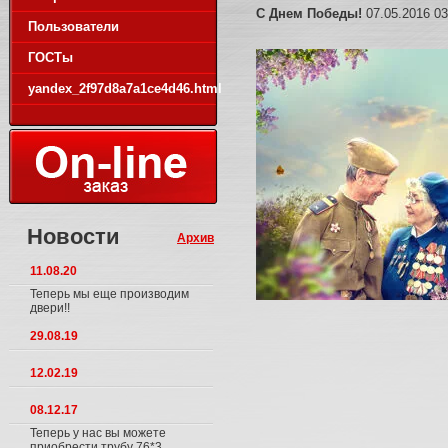
С Днем Победы!
07.05.2016 03
Пользователи
ГОСТы
yandex_2f97d8a7a1ce4d46.html
Новости
Архив
11.08.20
Теперь мы еще производим
двери!!
29.08.19
12.02.19
08.12.17
Теперь у нас вы можете
приобрести трубу 76*3