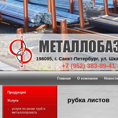
198095, г. Санкт-Петербург, ул. Шка
+7 (952) 383-89-41
Главная
О компании
Новост
Продукция
рубка листов
Услуги
услуги по резке труб и
металлопроката