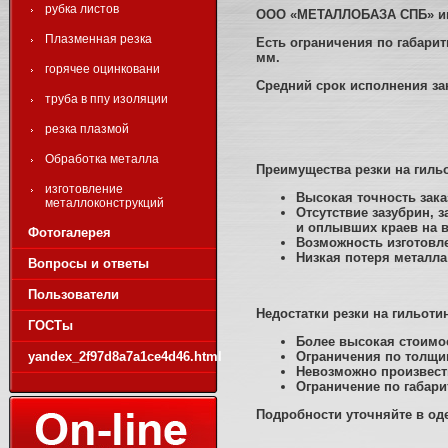
рубка листов
ООО «МЕТАЛЛОБАЗА СПБ» име
Плазменная резка
Есть ограничения по габарит
мм.
горячее оцинковани
Средний срок исполнения зак
труба в ппу изоляции
резка плазмой
Обработка металла
Преимущества резки на гиль
изготовление
Высокая точность зака
металлоконструкций
Отсутствие зазубрин, 
и оплывших краев на
Фотогалерея
Возможность изготовле
Низкая потеря металла
Вопросы и ответы
Пользователи
Недостатки резки на гильоти
ГОСТы
Более высокая стоимо
yandex_2f97d8a7a1ce4d46.html
Ограничения по толщин
Невозможно произвест
Ограничение по габар
Подробности уточняйте в одел